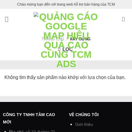
Skip
Chào mừng bạn đến với trang web hỗ trợ bán hàng của TCM
to
content
TRANG CHỦ
/
XÂY DỰNG
LỌC
Không tìm thấy sản phẩm nào khớp với lựa chọn của bạn.
CÔNG TY TNHH TẦM CAO
VỀ CHÚNG TÔI
MỚI
Giới thiệu
Địa chỉ:
số 10 đường 21,