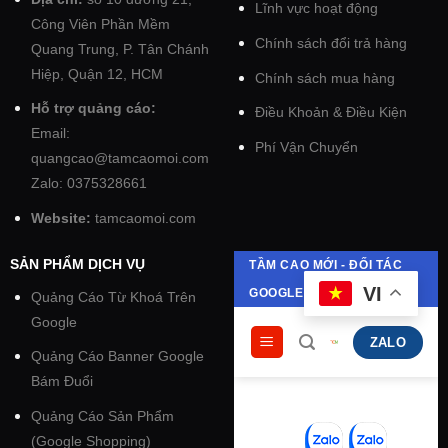
Lĩnh vực hoạt động
Công Viên Phần Mềm
Chính sách đổi trả hàng
Quang Trung, P. Tân Chánh
Hiệp, Quận 12, HCM
Chính sách mua hàng
Hỗ trợ quảng cáo:
Điều Khoản & Điều Kiện
Email:
Phí Vận Chuyển
quangcao@tamcaomoi.com
Zalo: 0375328661
Website:
tamcaomoi.com
SẢN PHẨM DỊCH VỤ
Quảng Cáo Từ Khoá Trên
Google
Quảng Cáo Banner Google
Bám Đuổi
Quảng Cáo Sản Phẩm
(Google Shopping)