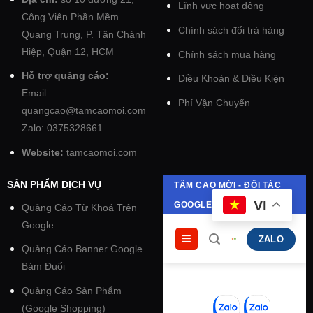
Lĩnh vực hoạt động
Công Viên Phần Mềm
Chính sách đổi trả hàng
Quang Trung, P. Tân Chánh
Hiệp, Quận 12, HCM
Chính sách mua hàng
Hỗ trợ quảng cáo:
Điều Khoản & Điều Kiện
Email:
Phí Vận Chuyển
quangcao@tamcaomoi.com
Zalo: 0375328661
Website:
tamcaomoi.com
SẢN PHẨM DỊCH VỤ
Quảng Cáo Từ Khoá Trên
Google
Quảng Cáo Banner Google
Bám Đuổi
Quảng Cáo Sản Phẩm
(Google Shopping)