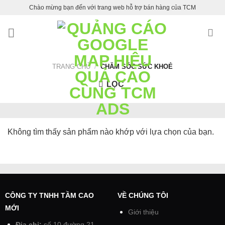
Skip
Chào mừng bạn đến với trang web hỗ trợ bán hàng của TCM
to
content
TRANG CHỦ
/
CHĂM SÓC SỨC KHOẺ
LỌC
Không tìm thấy sản phẩm nào khớp với lựa chọn của bạn.
CÔNG TY TNHH TẦM CAO
VỀ CHÚNG TÔI
MỚI
Giới thiệu
Địa chỉ:
số 10 đường 21,