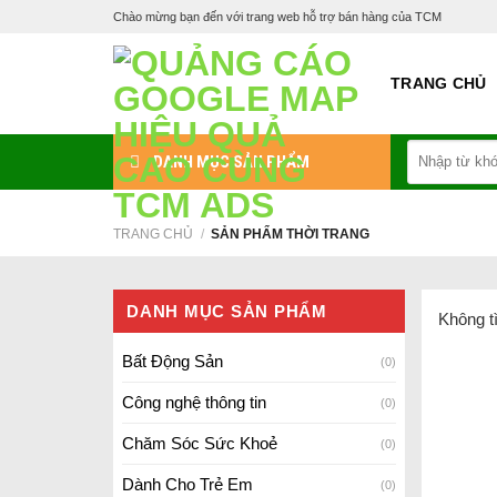
Skip
Chào mừng bạn đến với trang web hỗ trợ bán hàng của TCM
to
content
TRANG CHỦ
Tìm
DANH MỤC SẢN PHẨM
kiếm:
TRANG CHỦ
/
SẢN PHẨM THỜI TRANG
DANH MỤC SẢN PHẨM
Không t
Bất Động Sản
(0)
Công nghệ thông tin
(0)
Chăm Sóc Sức Khoẻ
(0)
Dành Cho Trẻ Em
(0)