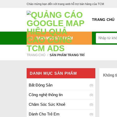
Skip
Chào mừng bạn đến với trang web hỗ trợ bán hàng của TCM
to
content
TRANG CHỦ
Tìm
DANH MỤC SẢN PHẨM
kiếm:
TRANG CHỦ
/
SẢN PHẨM TRANG TRÍ
DANH MỤC SẢN PHẨM
Không t
Bất Động Sản
(0)
Công nghệ thông tin
(0)
Chăm Sóc Sức Khoẻ
(0)
Dành Cho Trẻ Em
(0)