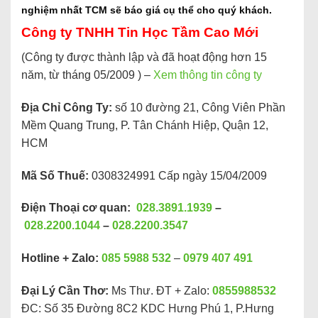
nghiệm nhất
TCM
sẽ báo giá cụ thể cho quý khách.
Công ty TNHH Tin Học Tầm Cao Mới
(Công ty được thành lập và đã hoạt động hơn 15
năm, từ tháng 05/2009 ) –
Xem thông tin công ty
Địa Chỉ Công Ty:
số 10 đường 21, Công Viên Phần
Mềm Quang Trung, P. Tân Chánh Hiệp, Quận 12,
HCM
Mã Số Thuế:
0308324991 Cấp ngày 15/04/2009
Điện Thoại cơ quan:
028.3891.1939
–
028.2200.1044
–
028.2200.3547
Hotline + Zalo:
085 5988 532
–
0979 407 491
Đại Lý Cần Thơ:
Ms Thư. ĐT + Zalo:
0855988532
ĐC: Số 35 Đường 8C2 KDC Hưng Phú 1, P.Hưng