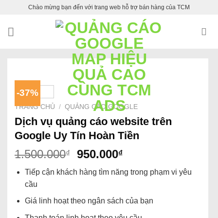
Skip
Chào mừng bạn đến với trang web hỗ trợ bán hàng của TCM
to
content
-37%
TRANG CHỦ
/
QUẢNG CÁO GOOGLE
Dịch vụ quảng cáo website trên
Google Uy Tín Hoàn Tiền
1.500.000
950.000
₫
₫
Tiếp cận khách hàng tìm năng trong phạm vi yêu
cầu
Giá linh hoạt theo ngân sách của bạn
Thanh toán linh hoạt theo yêu cầu