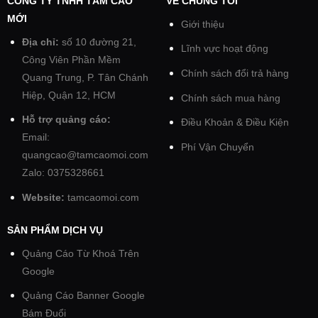
CÔNG TY TNHH TẦM CAO
VỀ CHÚNG TÔI
MỚI
Giới thiệu
Địa chỉ:
số 10 đường 21,
Lĩnh vực hoạt động
Công Viên Phần Mềm
Chính sách đổi trả hàng
Quang Trung, P. Tân Chánh
Hiệp, Quận 12, HCM
Chính sách mua hàng
Hỗ trợ quảng cáo:
Điều Khoản & Điều Kiện
Email:
Phí Vận Chuyển
quangcao@tamcaomoi.com
Zalo: 0375328661
Website:
tamcaomoi.com
SẢN PHẨM DỊCH VỤ
Quảng Cáo Từ Khoá Trên
Google
Quảng Cáo Banner Google
Bám Đuổi