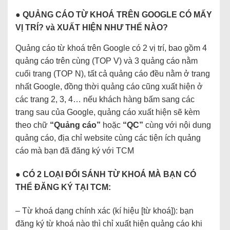
● QUẢNG CÁO TỪ KHOÁ TRÊN GOOGLE CÓ MẤY
VỊ TRÍ? và XUẤT HIỆN NHƯ THẾ NÀO?
Quảng cáo từ khoá trên Google có 2 vị trí, bao gồm 4
quảng cáo trên cùng (TOP V) và 3 quảng cáo nằm
cuối trang (TOP N), tất cả quảng cáo đều nằm ở trang
nhất Google, đồng thời quảng cáo cũng xuất hiện ở
các trang 2, 3, 4… nếu khách hàng bấm sang các
trang sau của Google, quảng cáo xuất hiện sẽ kèm
theo chữ
“Quảng cáo”
hoặc
“QC”
cùng với nội dung
quảng cáo, địa chỉ website cùng các tiện ích quảng
cáo mà bạn đã đăng ký với TCM
● CÓ 2 LOẠI ĐỐI SÁNH TỪ KHOÁ MÀ BẠN CÓ
THỂ ĐĂNG KÝ TẠI TCM:
– Từ khoá dạng chính xác (kí hiệu [từ khoá]): bạn
đăng ký từ khoá nào thì chỉ xuất hiện quảng cáo khi