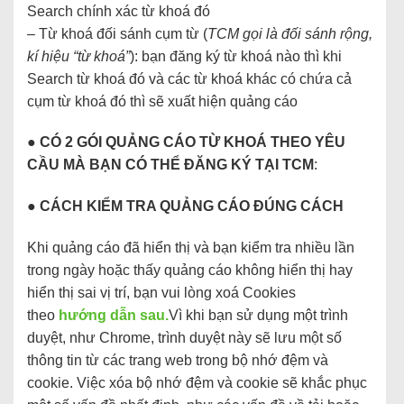
Search chính xác từ khoá đó
– Từ khoá đối sánh cụm từ (
TCM gọi là đối sánh rộng,
kí hiệu “từ khoá”
): bạn đăng ký từ khoá nào thì khi
Search từ khoá đó và các từ khoá khác có chứa cả
cụm từ khoá đó thì sẽ xuất hiện quảng cáo
● CÓ 2 GÓI QUẢNG CÁO TỪ KHOÁ THEO YÊU
CẦU MÀ BẠN CÓ THỂ ĐĂNG KÝ TẠI TCM
:
● CÁCH KIỂM TRA QUẢNG CÁO ĐÚNG CÁCH
Khi quảng cáo đã hiển thị và bạn kiểm tra nhiều lần
trong ngày hoặc thấy quảng cáo không hiển thị hay
hiển thị sai vị trí, bạn vui lòng xoá Cookies
theo
hướng dẫn sau.
Vì khi bạn sử dụng một trình
duyệt, như Chrome, trình duyệt này sẽ lưu một số
thông tin từ các trang web trong bộ nhớ đệm và
cookie. Việc xóa bộ nhớ đệm và cookie sẽ khắc phục