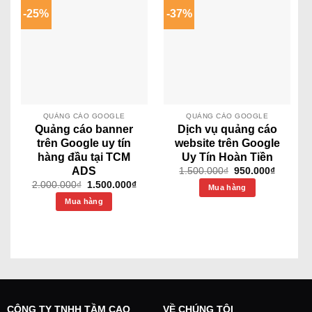
-25%
-37%
QUẢNG CÁO GOOGLE
QUẢNG CÁO GOOGLE
Quảng cáo banner
Dịch vụ quảng cáo
trên Google uy tín
website trên Google
hàng đầu tại TCM
Uy Tín Hoàn Tiền
ADS
1.500.000
₫
950.000
₫
2.000.000
₫
1.500.000
₫
Mua hàng
Mua hàng
CÔNG TY TNHH TẦM CAO
VỀ CHÚNG TÔI