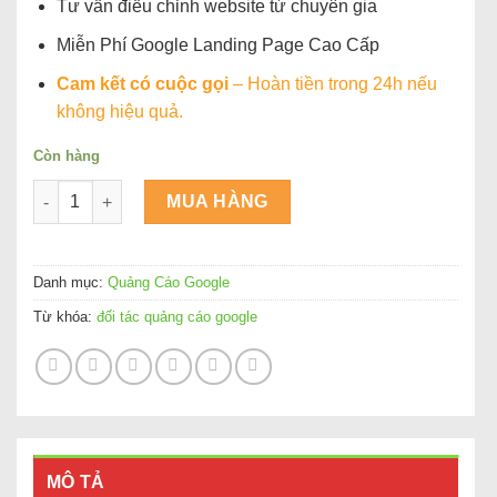
Tư vấn điều chỉnh website từ chuyên gia
Miễn Phí Google Landing Page Cao Cấp
Cam kết có cuộc gọi
– Hoàn tiền trong 24h nếu
không hiệu quả.
Còn hàng
Đối tác quảng cáo google tại Việt Nam TCM ADS số lượng
MUA HÀNG
Danh mục:
Quảng Cáo Google
Từ khóa:
đối tác quảng cáo google
MÔ TẢ