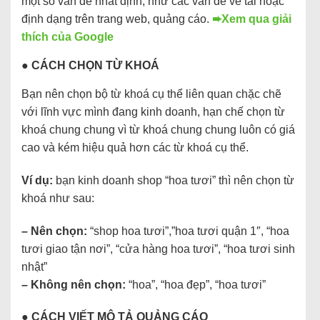
một số vấn đề nhất định, như các vấn đề về tải hoặc
định dạng trên trang web, quảng cáo.
➨Xem qua giải
thích của Google
● CÁCH CHỌN TỪ KHOÁ
Bạn nên chọn bộ từ khoá cụ thể liên quan chặc chẽ
với lĩnh vực mình đang kinh doanh, hạn chế chọn từ
khoá chung chung vì từ khoá chung chung luôn có giá
cao và kém hiệu quả hơn các từ khoá cụ thể.
Ví dụ:
bạn kinh doanh shop “hoa tươi” thì nên chọn từ
khoá như sau:
– Nên chọn:
“shop hoa tươi”,”hoa tươi quận 1″, “hoa
tươi giao tận nơi”, “cửa hàng hoa tươi”, “hoa tươi sinh
nhật”
– Không nên chọn:
“hoa”, “hoa đẹp”, “hoa tươi”
● CÁCH VIẾT MÔ TẢ QUẢNG CÁO