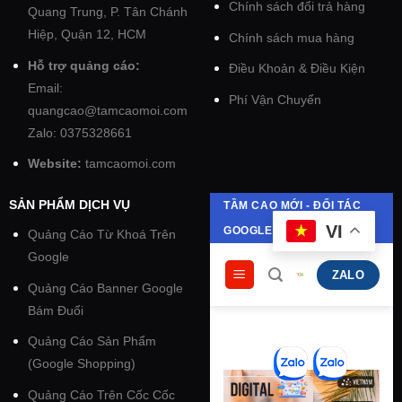
Chính sách đổi trả hàng
Quang Trung, P. Tân Chánh
Hiệp, Quận 12, HCM
Chính sách mua hàng
Hỗ trợ quảng cáo:
Điều Khoản & Điều Kiện
Email:
Phí Vận Chuyển
quangcao@tamcaomoi.com
Zalo: 0375328661
Website:
tamcaomoi.com
SẢN PHẨM DỊCH VỤ
Quảng Cáo Từ Khoá Trên
Google
Quảng Cáo Banner Google
Bám Đuổi
Quảng Cáo Sản Phẩm
(Google Shopping)
Quảng Cáo Trên Cốc Cốc