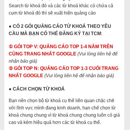
Search từ khoá đó và các từ khoá khác có chứa cả
cụm từ khoá đó thì sẽ xuất hiện quảng cáo
● CÓ 2 GÓI QUẢNG CÁO TỪ KHOÁ THEO YÊU
CẦU MÀ BẠN CÓ THỂ ĐĂNG KÝ TẠI TCM
:
① GÓI TOP V: QUẢNG CÁO TOP 1-4 NẰM TRÊN
CÙNG TRANG NHẤT GOOGLE
(Vui lòng liên hệ để
nhận báo giá)
② GÓI TOP N: QUẢNG CÁO TOP 1-3 CUỐI TRANG
NHẤT GOOGLE
(Vui lòng liên hệ để nhận báo giá)
● CÁCH CHỌN TỪ KHOÁ
Bạn nên chọn bộ từ khoá cụ thể liên quan chặc chẽ
với lĩnh vực mình đang kinh doanh, hạn chế chọn từ
khoá chung chung vì từ khoá chung chung luôn có giá
cao và kém hiệu quả hơn các từ khoá cụ thể.