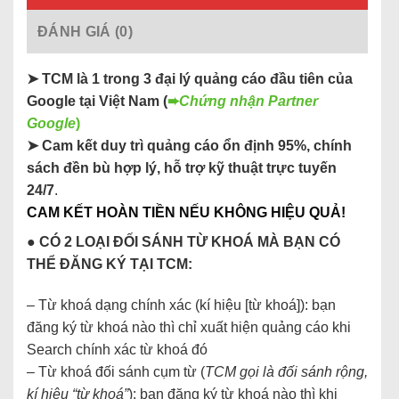
ĐÁNH GIÁ (0)
➤ TCM là 1 trong 3 đại lý quảng cáo đầu tiên của
Google tại Việt Nam (
➨
Chứng nhận Partner
Google
)
➤ Cam kết duy trì quảng cáo ổn định 95%, chính
sách đền bù hợp lý, hỗ trợ kỹ thuật trực tuyến
24/7
.
CAM KẾT HOÀN TIỀN NẾU KHÔNG HIỆU QUẢ!
● CÓ 2 LOẠI ĐỐI SÁNH TỪ KHOÁ MÀ BẠN CÓ
THỂ ĐĂNG KÝ TẠI TCM:
– Từ khoá dạng chính xác (kí hiệu [từ khoá]): bạn
đăng ký từ khoá nào thì chỉ xuất hiện quảng cáo khi
Search chính xác từ khoá đó
– Từ khoá đối sánh cụm từ (
TCM gọi là đối sánh rộng,
kí hiệu “từ khoá”
): bạn đăng ký từ khoá nào thì khi