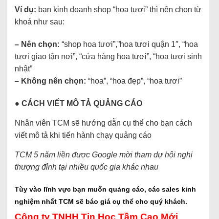
Ví dụ:
bạn kinh doanh shop “hoa tươi” thì nên chọn từ
khoá như sau:
– Nên chọn:
“shop hoa tươi”,”hoa tươi quận 1″, “hoa
tươi giao tận nơi”, “cửa hàng hoa tươi”, “hoa tươi sinh
nhật”
– Không nên chọn:
“hoa”, “hoa đẹp”, “hoa tươi”
● CÁCH VIẾT MÔ TẢ QUẢNG CÁO
Nhân viên TCM sẽ hướng dẫn cụ thể cho bạn cách
viết mô tả khi tiến hành chạy quảng cáo
TCM 5 năm liền được Google mời tham dự hội nghị
thượng đỉnh tại nhiều quốc gia khác nhau
Tùy vào lĩnh vực bạn muốn quảng cáo, các sales kinh
nghiệm nhất
TCM
sẽ báo giá cụ thể cho quý khách.
Công ty TNHH Tin Học Tầm Cao Mới