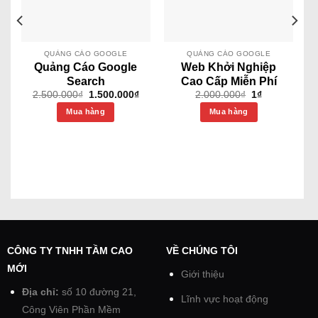
QUẢNG CÁO GOOGLE
QUẢNG CÁO GOOGLE
Quảng Cáo Google
Web Khởi Nghiệp
Search
Cao Cấp Miễn Phí
2.500.000
₫
1.500.000
₫
2.000.000
₫
1
₫
Mua hàng
Mua hàng
CÔNG TY TNHH TẦM CAO
VỀ CHÚNG TÔI
MỚI
Giới thiệu
Địa chỉ:
số 10 đường 21,
Lĩnh vực hoạt động
Công Viên Phần Mềm